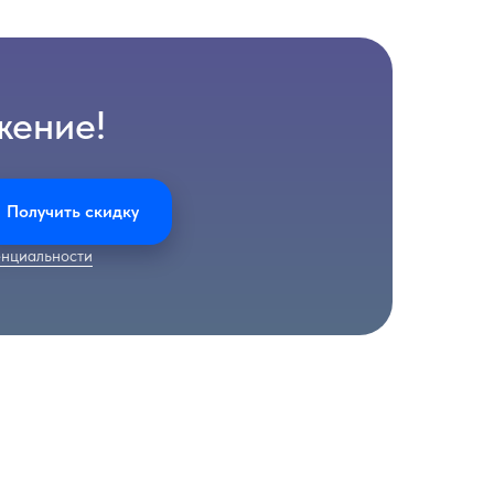
жение!
Получить скидку
нциальности