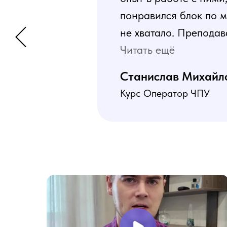
понравился блок по м
не хватало. Преподав
программа пошаговая 
Читать ещё
В общем учебой я оче
Станислав Михайл
Курс Оператор ЧПУ