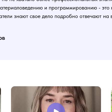
атериаловедению и программированию - это ка
атели знают свое дело подробно отвечают на 
и постепенная, это очень облегчает процесс
нь доволен, в работе всё пригодилось!
ов