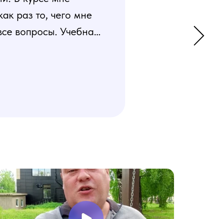
к раз то, чего мне
все вопросы. Учебная
 усвоения материала.