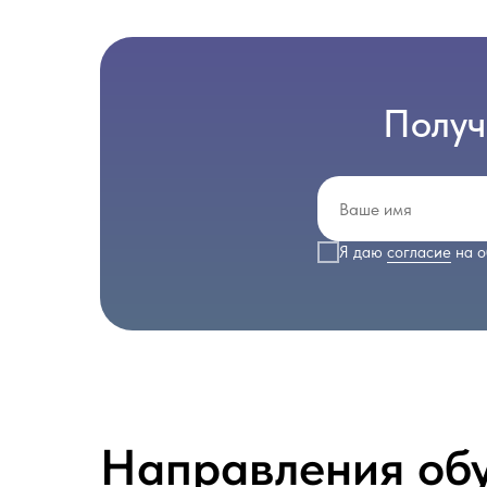
Получ
Я даю
согласие
на о
Направления об