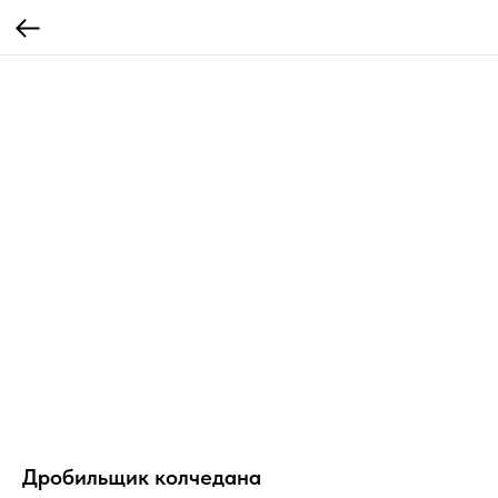
Дробильщик колчедана