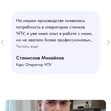
На нашем производстве появилась
потребность в операторах станков
ЧПУ, я уже имел опыт в работе с ними,
но не хватало более профессиональных
знаний. В курсе мне понравился блок
Читать ещё
по материаловедению
Станислав Михайлов
и программированию - это как раз то,
Курс Оператор ЧПУ
чего мне не хватало. Преподаватели
знают свое дело подробно отвечают на
все вопросы. Учебная программа
пошаговая и постепенная, это очень
облегчает процесс усвоения
материала. В общем учебой я очень
доволен, в работе всё пригодилось!