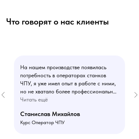
Что говорят о нас клиенты
На нашем производстве появилась
потребность в операторах станков
ЧПУ, я уже имел опыт в работе с ними,
но не хватало более профессиональных
знаний. В курсе мне понравился блок
Читать ещё
по материаловедению
Станислав Михайлов
и программированию - это как раз то,
Курс Оператор ЧПУ
чего мне не хватало. Преподаватели
знают свое дело подробно отвечают на