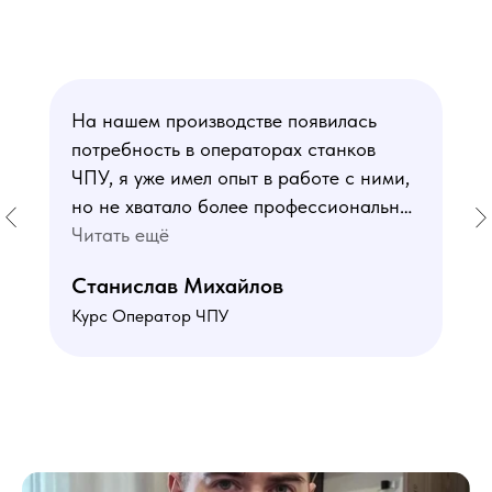
На нашем производстве появилась
потребность в операторах станков
ЧПУ, я уже имел опыт в работе с ними,
но не хватало более профессиональных
знаний. В курсе мне понравился блок
Читать ещё
по материаловедению
Станислав Михайлов
и программированию - это как раз то,
Курс Оператор ЧПУ
чего мне не хватало. Преподаватели
знают свое дело подробно отвечают на
все вопросы. Учебная программа
пошаговая и постепенная, это очень
облегчает процесс усвоения
материала. В общем учебой я очень
доволен, в работе всё пригодилось!