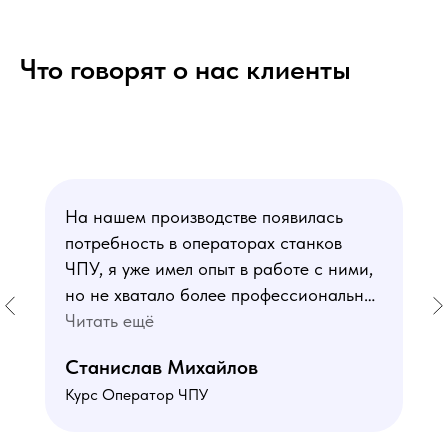
Что говорят о нас клиенты
На нашем производстве появилась
потребность в операторах станков
ЧПУ, я уже имел опыт в работе с ними,
но не хватало более профессиональных
знаний. В курсе мне понравился блок
Читать ещё
по материаловедению
Станислав Михайлов
и программированию - это как раз то,
Курс Оператор ЧПУ
чего мне не хватало. Преподаватели
знают свое дело подробно отвечают на