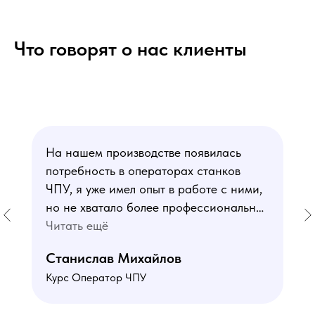
Что говорят о нас клиенты
На нашем производстве появилась
потребность в операторах станков
ЧПУ, я уже имел опыт в работе с ними,
но не хватало более профессиональных
знаний. В курсе мне понравился блок
Читать ещё
по материаловедению
Станислав Михайлов
и программированию - это как раз то,
Курс Оператор ЧПУ
чего мне не хватало. Преподаватели
знают свое дело подробно отвечают на