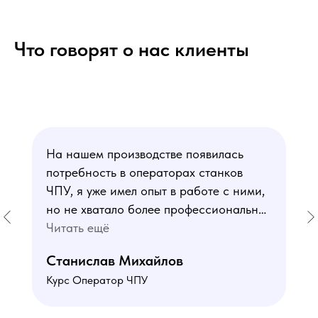
Что говорят о нас клиенты
На нашем производстве появилась
потребность в операторах станков
ЧПУ, я уже имел опыт в работе с ними,
но не хватало более профессиональных
знаний. В курсе мне понравился блок
Читать ещё
по материаловедению
Станислав Михайлов
и программированию - это как раз то,
Курс Оператор ЧПУ
чего мне не хватало. Преподаватели
знают свое дело подробно отвечают на