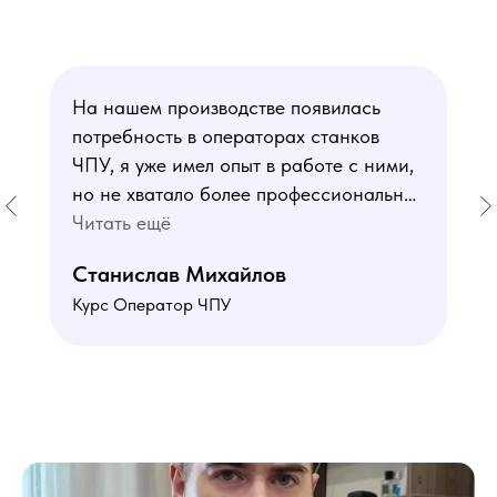
На нашем производстве появилась
потребность в операторах станков
ЧПУ, я уже имел опыт в работе с ними,
но не хватало более профессиональных
знаний. В курсе мне понравился блок
Читать ещё
по материаловедению
Станислав Михайлов
и программированию - это как раз то,
Курс Оператор ЧПУ
чего мне не хватало. Преподаватели
знают свое дело подробно отвечают на
все вопросы. Учебная программа
пошаговая и постепенная, это очень
облегчает процесс усвоения
материала. В общем учебой я очень
доволен, в работе всё пригодилось!