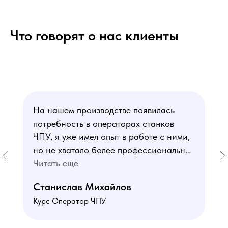
Что говорят о нас клиенты
На нашем производстве появилась
потребность в операторах станков
ЧПУ, я уже имел опыт в работе с ними,
но не хватало более профессиональных
знаний. В курсе мне понравился блок
Читать ещё
по материаловедению
Станислав Михайлов
и программированию - это как раз то,
Курс Оператор ЧПУ
чего мне не хватало. Преподаватели
знают свое дело подробно отвечают на