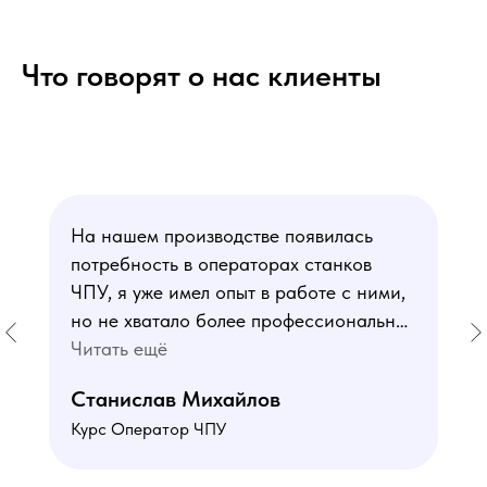
Что говорят о нас клиенты
На нашем производстве появилась
потребность в операторах станков
ЧПУ, я уже имел опыт в работе с ними,
но не хватало более профессиональных
знаний. В курсе мне понравился блок
Читать ещё
по материаловедению
Станислав Михайлов
и программированию - это как раз то,
Курс Оператор ЧПУ
чего мне не хватало. Преподаватели
знают свое дело подробно отвечают на