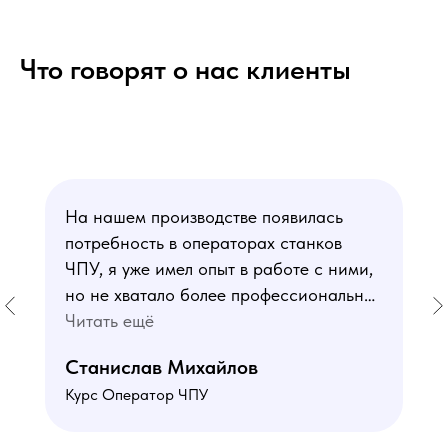
Что говорят о нас клиенты
На нашем производстве появилась
потребность в операторах станков
ЧПУ, я уже имел опыт в работе с ними,
но не хватало более профессиональных
знаний. В курсе мне понравился блок
Читать ещё
по материаловедению
Станислав Михайлов
и программированию - это как раз то,
Курс Оператор ЧПУ
чего мне не хватало. Преподаватели
знают свое дело подробно отвечают на