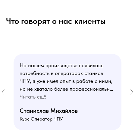
Что говорят о нас клиенты
На нашем производстве появилась
потребность в операторах станков
ЧПУ, я уже имел опыт в работе с ними,
но не хватало более профессиональных
знаний. В курсе мне понравился блок
Читать ещё
по материаловедению
Станислав Михайлов
и программированию - это как раз то,
Курс Оператор ЧПУ
чего мне не хватало. Преподаватели
знают свое дело подробно отвечают на