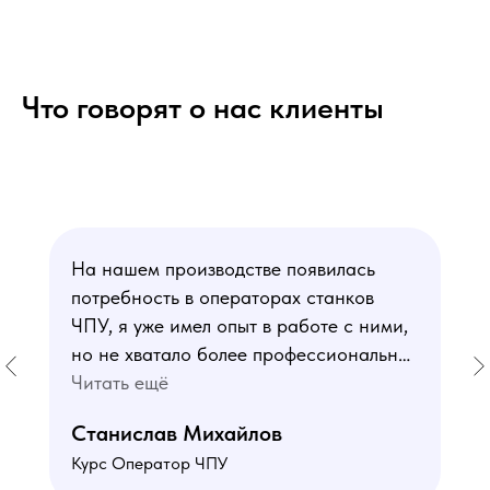
Что говорят о нас клиенты
На нашем производстве появилась
потребность в операторах станков
ЧПУ, я уже имел опыт в работе с ними,
но не хватало более профессиональных
знаний. В курсе мне понравился блок
Читать ещё
по материаловедению
Станислав Михайлов
и программированию - это как раз то,
Курс Оператор ЧПУ
чего мне не хватало. Преподаватели