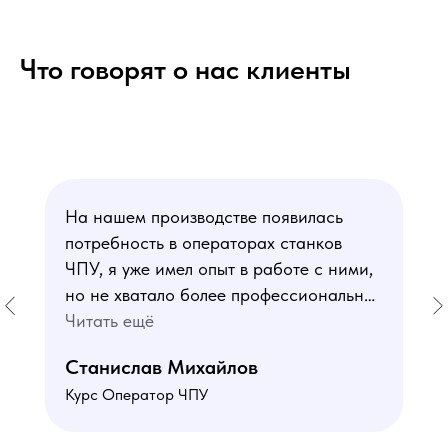
Что говорят о нас клиенты
На нашем производстве появилась
потребность в операторах станков
ЧПУ, я уже имел опыт в работе с ними,
но не хватало более профессиональных
знаний. В курсе мне понравился блок
Читать ещё
по материаловедению
Станислав Михайлов
и программированию - это как раз то,
Курс Оператор ЧПУ
чего мне не хватало. Преподаватели
знают свое дело подробно отвечают на