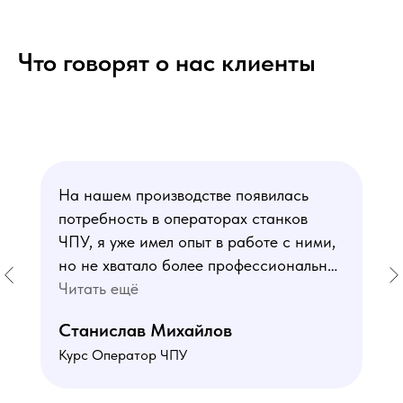
Что говорят о нас клиенты
На нашем производстве появилась
потребность в операторах станков
ЧПУ, я уже имел опыт в работе с ними,
но не хватало более профессиональных
знаний. В курсе мне понравился блок
Читать ещё
по материаловедению
Станислав Михайлов
и программированию - это как раз то,
Курс Оператор ЧПУ
чего мне не хватало. Преподаватели
знают свое дело подробно отвечают на