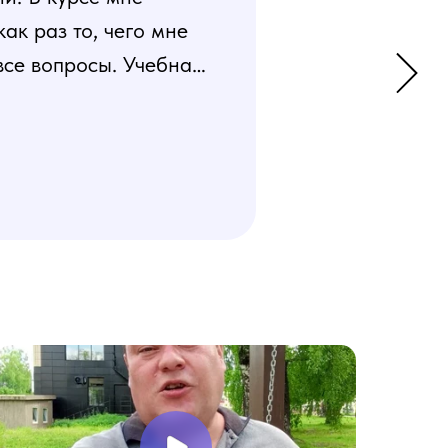
к раз то, чего мне
все вопросы. Учебная
 усвоения материала.