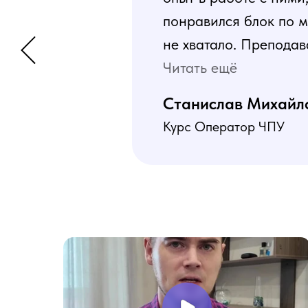
понравился блок по м
не хватало. Преподав
программа пошаговая 
Читать ещё
В общем учебой я оче
Станислав Михайл
Курс Оператор ЧПУ