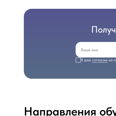
Получ
Я даю
согласие
на о
Направления об