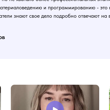
атериаловедению и программированию - это ка
атели знают свое дело подробно отвечают на 
и постепенная, это очень облегчает процесс
нь доволен, в работе всё пригодилось!
ов