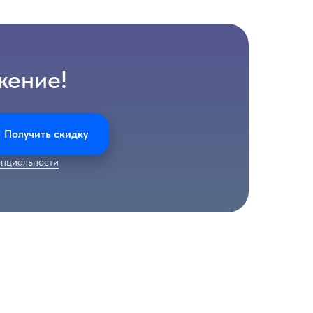
жение!
Получить скидку
нциальности