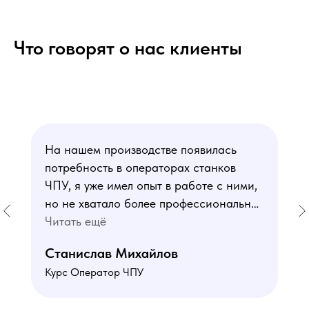
Что говорят о нас клиенты
На нашем производстве появилась
потребность в операторах станков
ЧПУ, я уже имел опыт в работе с ними,
но не хватало более профессиональных
знаний. В курсе мне понравился блок
Читать ещё
по материаловедению
Станислав Михайлов
и программированию - это как раз то,
Курс Оператор ЧПУ
чего мне не хватало. Преподаватели
знают свое дело подробно отвечают на