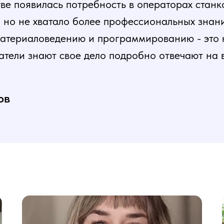
е появилась потребность в операторах станк
, но не хватало более профессиональных знани
атериаловедению и программированию - это ка
атели знают свое дело подробно отвечают на 
и постепенная, это очень облегчает процесс
нь доволен, в работе всё пригодилось!
ов