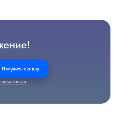
жение!
Получить скидку
нциальности