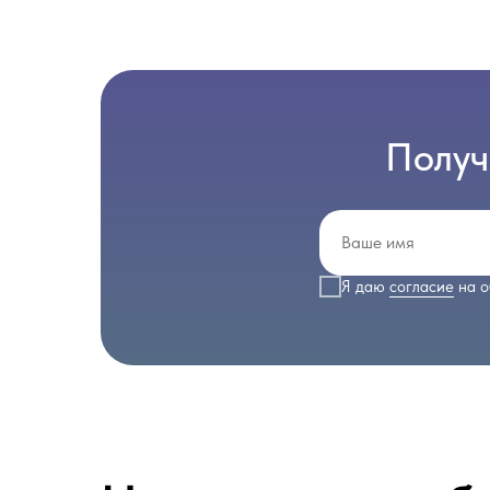
Получ
Я даю
согласие
на о