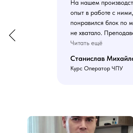
На нашем производств
опыт в работе с ними
понравился блок по м
не хватало. Преподав
программа пошаговая 
Читать ещё
В общем учебой я оче
Станислав Михайл
Курс Оператор ЧПУ