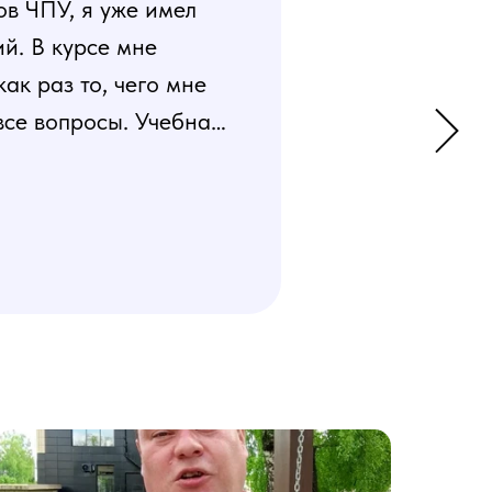
ов ЧПУ, я уже имел
й. В курсе мне
к раз то, чего мне
все вопросы. Учебная
 усвоения материала.