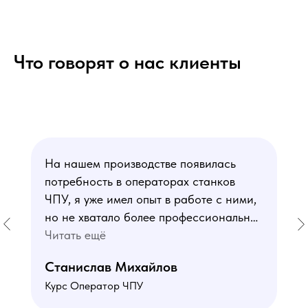
Что говорят о нас клиенты
На нашем производстве появилась
потребность в операторах станков
ЧПУ, я уже имел опыт в работе с ними,
но не хватало более профессиональных
знаний. В курсе мне понравился блок
Читать ещё
по материаловедению
Станислав Михайлов
и программированию - это как раз то,
Курс Оператор ЧПУ
чего мне не хватало. Преподаватели
знают свое дело подробно отвечают на