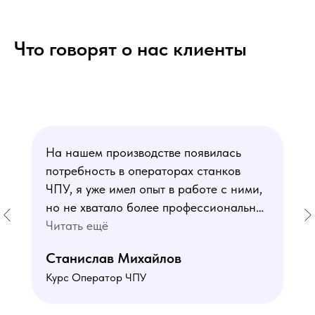
Что говорят о нас клиенты
На нашем производстве появилась
потребность в операторах станков
ЧПУ, я уже имел опыт в работе с ними,
но не хватало более профессиональных
знаний. В курсе мне понравился блок
Читать ещё
по материаловедению
Станислав Михайлов
и программированию - это как раз то,
Курс Оператор ЧПУ
чего мне не хватало. Преподаватели
знают свое дело подробно отвечают на