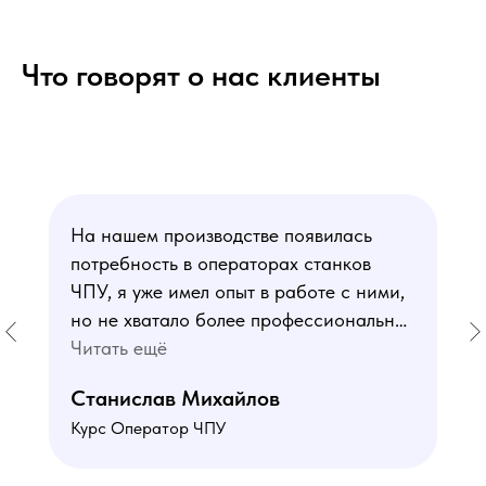
Что говорят о нас клиенты
На нашем производстве появилась
потребность в операторах станков
ЧПУ, я уже имел опыт в работе с ними,
но не хватало более профессиональных
знаний. В курсе мне понравился блок
Читать ещё
по материаловедению
Станислав Михайлов
и программированию - это как раз то,
Курс Оператор ЧПУ
чего мне не хватало. Преподаватели
знают свое дело подробно отвечают на