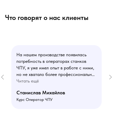
Что говорят о нас клиенты
На нашем производстве появилась
потребность в операторах станков
ЧПУ, я уже имел опыт в работе с ними,
но не хватало более профессиональных
знаний. В курсе мне понравился блок
Читать ещё
по материаловедению
Станислав Михайлов
и программированию - это как раз то,
Курс Оператор ЧПУ
чего мне не хватало. Преподаватели
знают свое дело подробно отвечают на