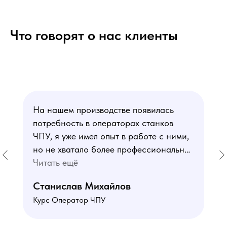
Что говорят о нас клиенты
На нашем производстве появилась
потребность в операторах станков
ЧПУ, я уже имел опыт в работе с ними,
но не хватало более профессиональных
знаний. В курсе мне понравился блок
Читать ещё
по материаловедению
Станислав Михайлов
и программированию - это как раз то,
Курс Оператор ЧПУ
чего мне не хватало. Преподаватели
знают свое дело подробно отвечают на