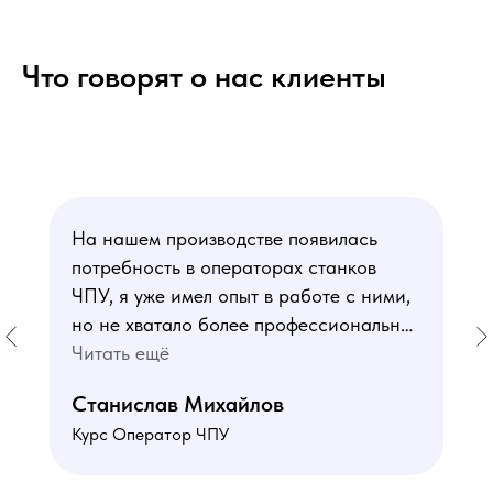
Что говорят о нас клиенты
На нашем производстве появилась
потребность в операторах станков
ЧПУ, я уже имел опыт в работе с ними,
но не хватало более профессиональных
знаний. В курсе мне понравился блок
Читать ещё
по материаловедению
Станислав Михайлов
и программированию - это как раз то,
Курс Оператор ЧПУ
чего мне не хватало. Преподаватели
знают свое дело подробно отвечают на