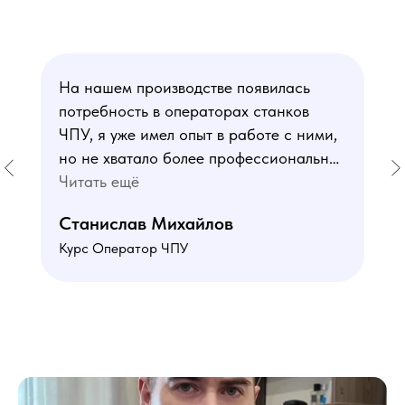
На нашем производстве появилась
потребность в операторах станков
ЧПУ, я уже имел опыт в работе с ними,
но не хватало более профессиональных
знаний. В курсе мне понравился блок
Читать ещё
по материаловедению
Станислав Михайлов
и программированию - это как раз то,
Курс Оператор ЧПУ
чего мне не хватало. Преподаватели
знают свое дело подробно отвечают на
все вопросы. Учебная программа
пошаговая и постепенная, это очень
облегчает процесс усвоения
материала. В общем учебой я очень
доволен, в работе всё пригодилось!