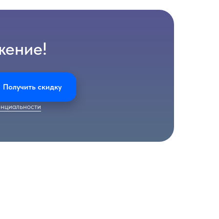
жение!
Получить скидку
нциальности