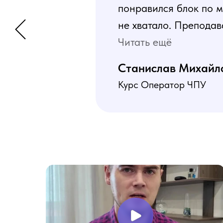
понравился блок по м
не хватало. Преподав
программа пошаговая 
Читать ещё
В общем учебой я оче
Станислав Михайл
Курс Оператор ЧПУ