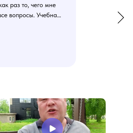
к раз то, чего мне
все вопросы. Учебная
 усвоения материала.