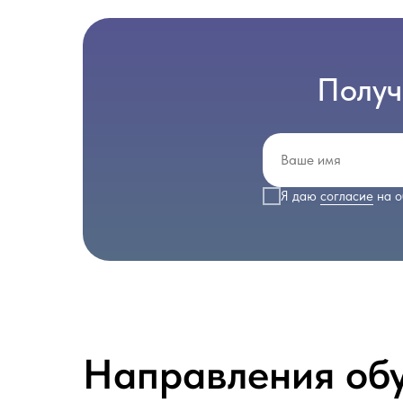
Получ
Я даю
согласие
на о
Направления об