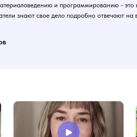
атериаловедению и программированию - это ка
атели знают свое дело подробно отвечают на 
и постепенная, это очень облегчает процесс
нь доволен, в работе всё пригодилось!
ов