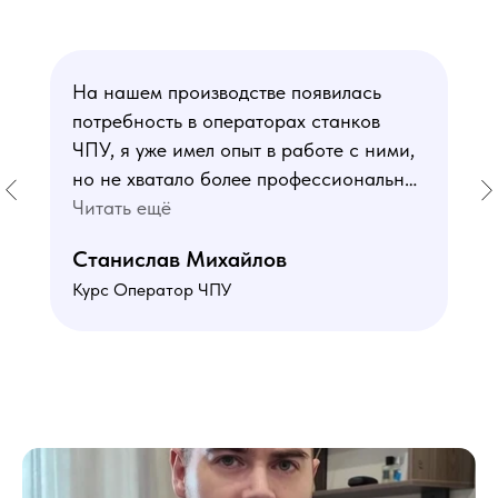
На нашем производстве появилась
потребность в операторах станков
ЧПУ, я уже имел опыт в работе с ними,
но не хватало более профессиональных
знаний. В курсе мне понравился блок
Читать ещё
по материаловедению
Станислав Михайлов
и программированию - это как раз то,
Курс Оператор ЧПУ
чего мне не хватало. Преподаватели
знают свое дело подробно отвечают на
все вопросы. Учебная программа
пошаговая и постепенная, это очень
облегчает процесс усвоения
материала. В общем учебой я очень
доволен, в работе всё пригодилось!