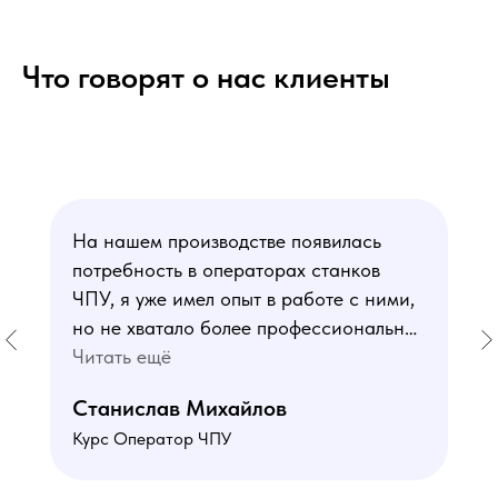
Что говорят о нас клиенты
На нашем производстве появилась
потребность в операторах станков
ЧПУ, я уже имел опыт в работе с ними,
но не хватало более профессиональных
знаний. В курсе мне понравился блок
Читать ещё
по материаловедению
Станислав Михайлов
и программированию - это как раз то,
Курс Оператор ЧПУ
чего мне не хватало. Преподаватели
знают свое дело подробно отвечают на