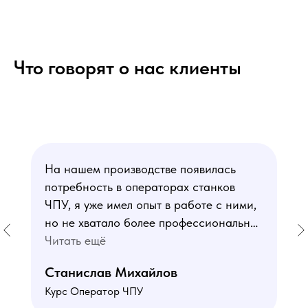
Что говорят о нас клиенты
На нашем производстве появилась
потребность в операторах станков
ЧПУ, я уже имел опыт в работе с ними,
но не хватало более профессиональных
знаний. В курсе мне понравился блок
Читать ещё
по материаловедению
Станислав Михайлов
и программированию - это как раз то,
Курс Оператор ЧПУ
чего мне не хватало. Преподаватели