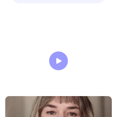
знают свое дело подробно отвечают на
все вопросы. Учебная программа
пошаговая и постепенная, это очень
облегчает процесс усвоения
материала. В общем учебой я очень
доволен, в работе всё пригодилось!