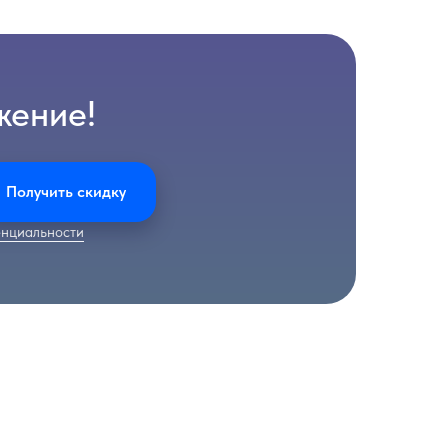
жение!
Получить скидку
нциальности