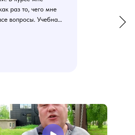
к раз то, чего мне
все вопросы. Учебная
 усвоения материала.