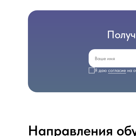
Получ
Я даю
согласие
на о
Направления об