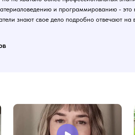
атериаловедению и программированию - это ка
атели знают свое дело подробно отвечают на 
и постепенная, это очень облегчает процесс
нь доволен, в работе всё пригодилось!
ов