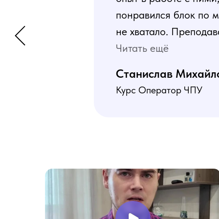
понравился блок по м
не хватало. Преподав
программа пошаговая 
Читать ещё
В общем учебой я оче
Станислав Михайл
Курс Оператор ЧПУ