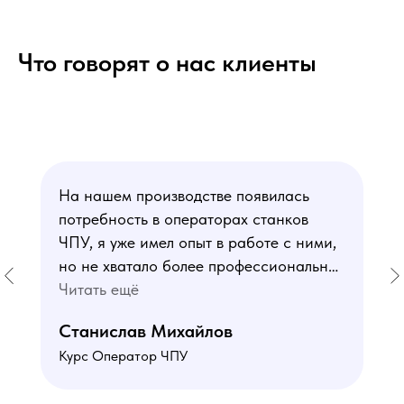
Что говорят о нас клиенты
На нашем производстве появилась
потребность в операторах станков
ЧПУ, я уже имел опыт в работе с ними,
но не хватало более профессиональных
знаний. В курсе мне понравился блок
Читать ещё
по материаловедению
Станислав Михайлов
и программированию - это как раз то,
Курс Оператор ЧПУ
чего мне не хватало. Преподаватели
знают свое дело подробно отвечают на