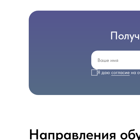
Получ
Я даю
согласие
на о
Направления об