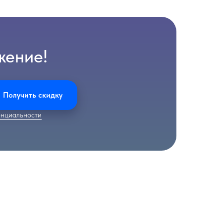
жение!
Получить скидку
нциальности