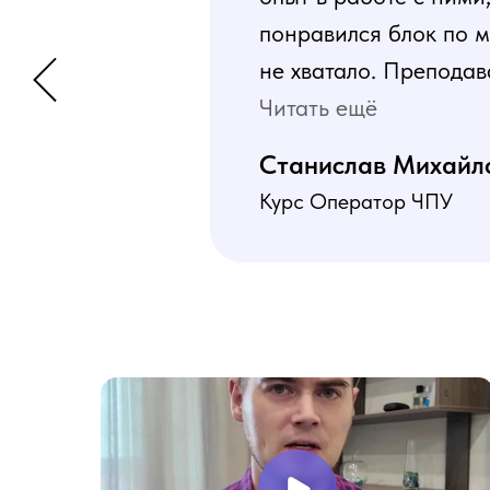
понравился блок по м
не хватало. Преподав
программа пошаговая 
Читать ещё
В общем учебой я оче
Станислав Михайл
Курс Оператор ЧПУ