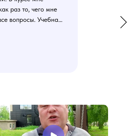
к раз то, чего мне
все вопросы. Учебная
 усвоения материала.