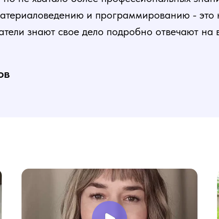
атериаловедению и программированию - это ка
атели знают свое дело подробно отвечают на 
и постепенная, это очень облегчает процесс
нь доволен, в работе всё пригодилось!
ов