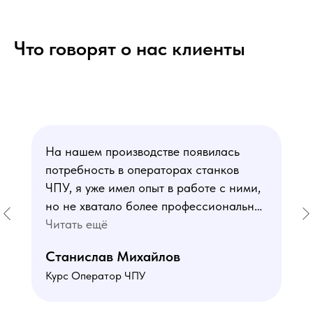
Что говорят о нас клиенты
На нашем производстве появилась
потребность в операторах станков
ЧПУ, я уже имел опыт в работе с ними,
но не хватало более профессиональных
знаний. В курсе мне понравился блок
Читать ещё
по материаловедению
Станислав Михайлов
и программированию - это как раз то,
Курс Оператор ЧПУ
чего мне не хватало. Преподаватели
знают свое дело подробно отвечают на