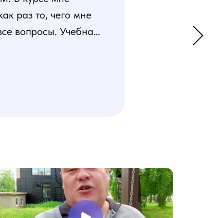
к раз то, чего мне
все вопросы. Учебная
 усвоения материала.