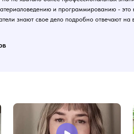
атериаловедению и программированию - это ка
атели знают свое дело подробно отвечают на 
и постепенная, это очень облегчает процесс
нь доволен, в работе всё пригодилось!
ов