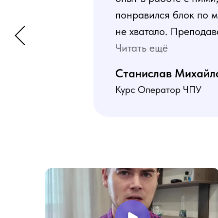
понравился блок по м
не хватало. Преподав
программа пошаговая 
Читать ещё
В общем учебой я оче
Станислав Михайл
Курс Оператор ЧПУ