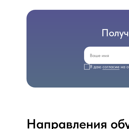
Получ
Я даю
согласие
на о
Направления об