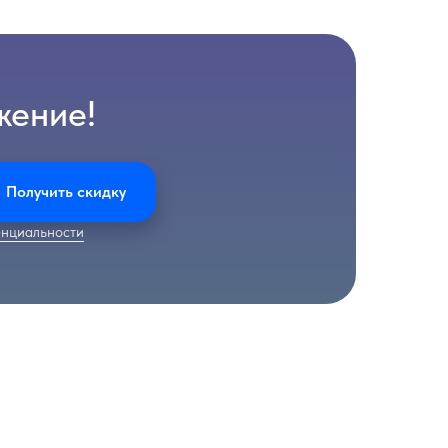
жение!
Получить скидку
нциальности