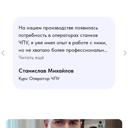
На нашем производстве появилась
потребность в операторах станков
ЧПУ, я уже имел опыт в работе с ними,
но не хватало более профессиональных
знаний. В курсе мне понравился блок
Читать ещё
по материаловедению
Станислав Михайлов
и программированию - это как раз то,
Курс Оператор ЧПУ
чего мне не хватало. Преподаватели
знают свое дело подробно отвечают на
все вопросы. Учебная программа
пошаговая и постепенная, это очень
облегчает процесс усвоения
материала. В общем учебой я очень
доволен, в работе всё пригодилось!