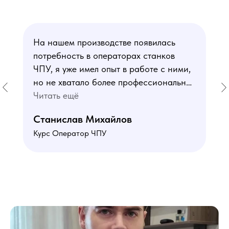
На нашем производстве появилась
потребность в операторах станков
ЧПУ, я уже имел опыт в работе с ними,
но не хватало более профессиональных
знаний. В курсе мне понравился блок
Читать ещё
по материаловедению
Станислав Михайлов
и программированию - это как раз то,
Курс Оператор ЧПУ
чего мне не хватало. Преподаватели
знают свое дело подробно отвечают на
все вопросы. Учебная программа
пошаговая и постепенная, это очень
облегчает процесс усвоения
материала. В общем учебой я очень
доволен, в работе всё пригодилось!