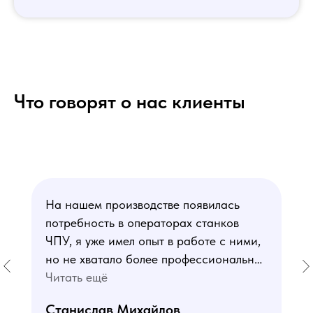
Что говорят о нас клиенты
На нашем производстве появилась
потребность в операторах станков
ЧПУ, я уже имел опыт в работе с ними,
но не хватало более профессиональных
знаний. В курсе мне понравился блок
Читать ещё
по материаловедению
Станислав Михайлов