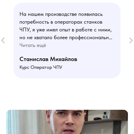
На нашем производстве появилась
потребность в операторах станков
ЧПУ, я уже имел опыт в работе с ними,
но не хватало более профессиональных
знаний. В курсе мне понравился блок
Читать ещё
по материаловедению
Станислав Михайлов
и программированию - это как раз то,
Курс Оператор ЧПУ
чего мне не хватало. Преподаватели
знают свое дело подробно отвечают на
все вопросы. Учебная программа
пошаговая и постепенная, это очень
облегчает процесс усвоения
материала. В общем учебой я очень
доволен, в работе всё пригодилось!