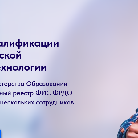
алификации
ской
ехнологии
стерства Образования
енный реестр ФИС ФРДО
 нескольких сотрудников