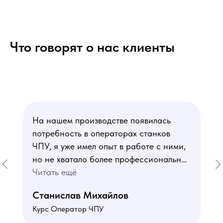
Что говорят о нас клиенты
На нашем производстве появилась
потребность в операторах станков
ЧПУ, я уже имел опыт в работе с ними,
но не хватало более профессиональных
знаний. В курсе мне понравился блок
Читать ещё
по материаловедению
Станислав Михайлов
и программированию - это как раз то,
Курс Оператор ЧПУ
чего мне не хватало. Преподаватели