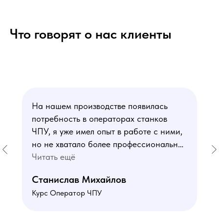
Что говорят о нас клиенты
На нашем производстве появилась
потребность в операторах станков
ЧПУ, я уже имел опыт в работе с ними,
но не хватало более профессиональных
знаний. В курсе мне понравился блок
Читать ещё
по материаловедению
Станислав Михайлов
и программированию - это как раз то,
Курс Оператор ЧПУ
чего мне не хватало. Преподаватели
знают свое дело подробно отвечают на