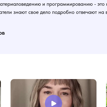
атериаловедению и программированию - это ка
атели знают свое дело подробно отвечают на 
и постепенная, это очень облегчает процесс
нь доволен, в работе всё пригодилось!
ов