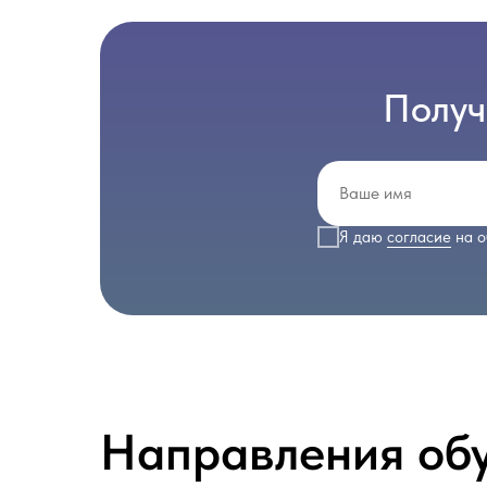
Получ
Я даю
согласие
на о
Направления об