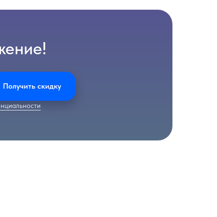
жение!
Получить скидку
нциальности