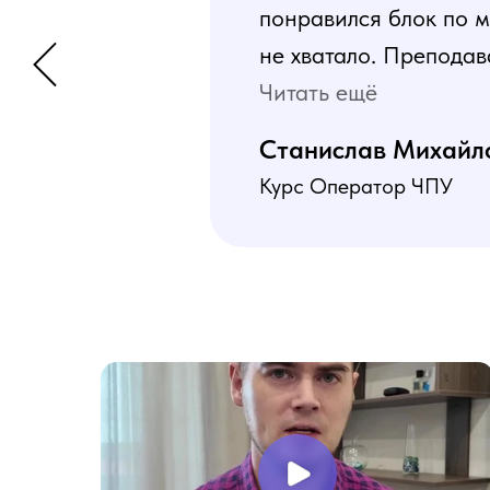
понравился блок по м
не хватало. Преподав
программа пошаговая 
Читать ещё
В общем учебой я оче
Станислав Михайл
Курс Оператор ЧПУ