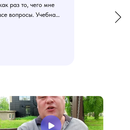
к раз то, чего мне
все вопросы. Учебная
 усвоения материала.