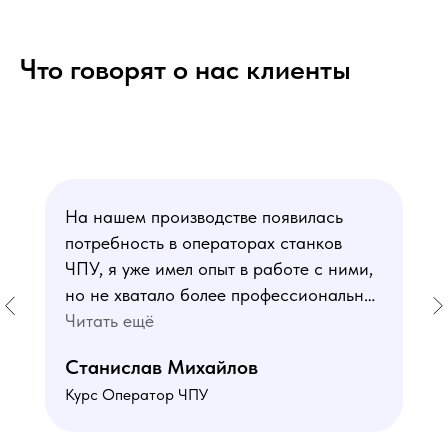
Что говорят о нас клиенты
На нашем производстве появилась
потребность в операторах станков
ЧПУ, я уже имел опыт в работе с ними,
но не хватало более профессиональных
знаний. В курсе мне понравился блок
Читать ещё
по материаловедению
Станислав Михайлов
и программированию - это как раз то,
Курс Оператор ЧПУ
чего мне не хватало. Преподаватели
знают свое дело подробно отвечают на