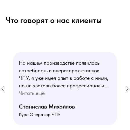
Что говорят о нас клиенты
На нашем производстве появилась
потребность в операторах станков
ЧПУ, я уже имел опыт в работе с ними,
но не хватало более профессиональных
знаний. В курсе мне понравился блок
Читать ещё
по материаловедению
Станислав Михайлов
и программированию - это как раз то,
Курс Оператор ЧПУ
чего мне не хватало. Преподаватели
знают свое дело подробно отвечают на