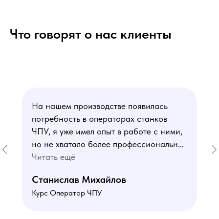
Что говорят о нас клиенты
На нашем производстве появилась
потребность в операторах станков
ЧПУ, я уже имел опыт в работе с ними,
но не хватало более профессиональных
знаний. В курсе мне понравился блок
Читать ещё
по материаловедению
Станислав Михайлов
и программированию - это как раз то,
Курс Оператор ЧПУ
чего мне не хватало. Преподаватели
знают свое дело подробно отвечают на