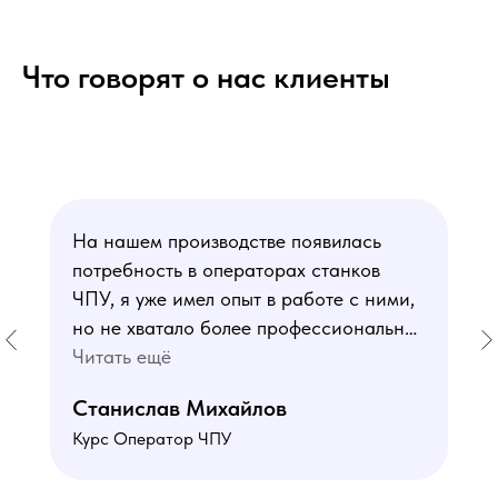
Что говорят о нас клиенты
На нашем производстве появилась
потребность в операторах станков
ЧПУ, я уже имел опыт в работе с ними,
но не хватало более профессиональных
знаний. В курсе мне понравился блок
Читать ещё
по материаловедению
Станислав Михайлов
и программированию - это как раз то,
Курс Оператор ЧПУ
чего мне не хватало. Преподаватели
знают свое дело подробно отвечают на