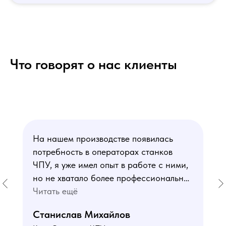
Что говорят о нас клиенты
На нашем производстве появилась
потребность в операторах станков
ЧПУ, я уже имел опыт в работе с ними,
но не хватало более профессиональных
знаний. В курсе мне понравился блок
Читать ещё
по материаловедению
Станислав Михайлов
и программированию - это как раз то,