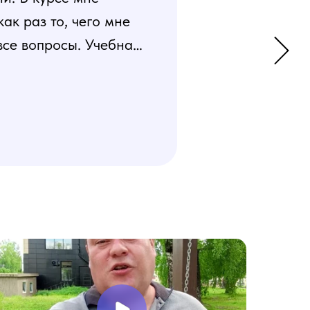
к раз то, чего мне
все вопросы. Учебная
 усвоения материала.