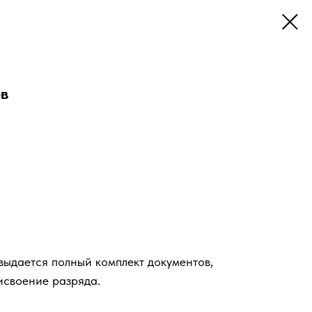
ов
ыдается полный комплект документов,
исвоение разряда.