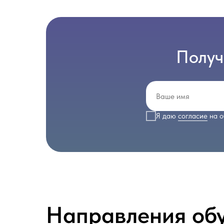
Получ
Я даю
согласие
на о
Направления об