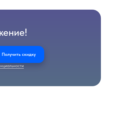
жение!
Получить скидку
нциальности