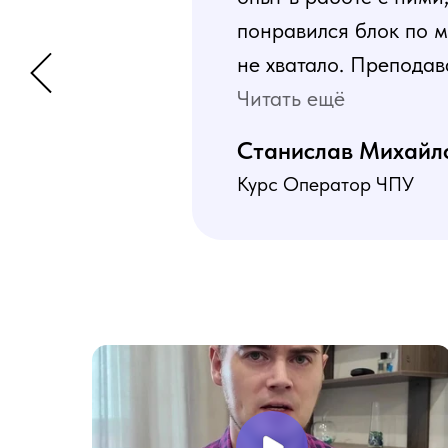
понравился блок по м
не хватало. Преподав
программа пошаговая 
Читать ещё
В общем учебой я оче
Станислав Михайл
Курс Оператор ЧПУ