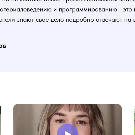
атериаловедению и программированию - это ка
атели знают свое дело подробно отвечают на 
и постепенная, это очень облегчает процесс
нь доволен, в работе всё пригодилось!
ов