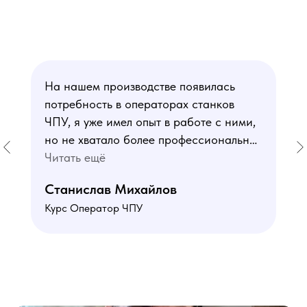
На нашем производстве появилась
потребность в операторах станков
ЧПУ, я уже имел опыт в работе с ними,
но не хватало более профессиональных
знаний. В курсе мне понравился блок
Читать ещё
по материаловедению
Станислав Михайлов
и программированию - это как раз то,
Курс Оператор ЧПУ
чего мне не хватало. Преподаватели
знают свое дело подробно отвечают на
все вопросы. Учебная программа
пошаговая и постепенная, это очень
облегчает процесс усвоения
материала. В общем учебой я очень