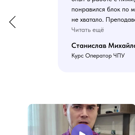
понравился блок по м
не хватало. Преподав
программа пошаговая 
Читать ещё
В общем учебой я оче
Станислав Михайл
Курс Оператор ЧПУ