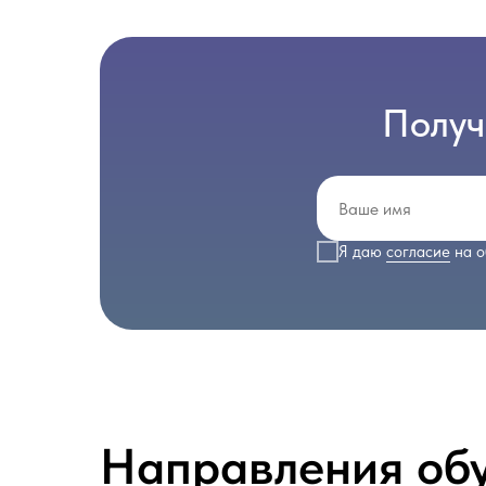
Получ
Я даю
согласие
на о
Направления об