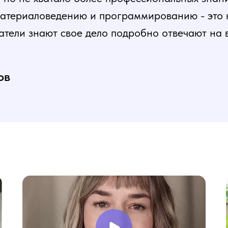
атериаловедению и программированию - это ка
атели знают свое дело подробно отвечают на 
и постепенная, это очень облегчает процесс
нь доволен, в работе всё пригодилось!
ов