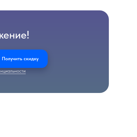
жение!
Получить скидку
нциальности