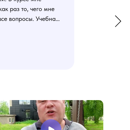
к раз то, чего мне
все вопросы. Учебная
 усвоения материала.